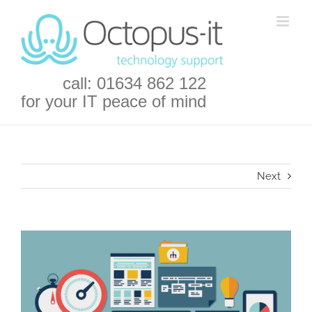
Skip
to
content
call: 01634 862 122
for your IT peace of mind
Next
View
Larger
Image