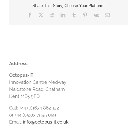
Share This Story, Choose Your Platform!
Facebook
X
Reddit
LinkedIn
Tumblr
Pinterest
Vk
Email
Address:
Octopus-IT
Innovation Centre Medway
Maidstone Road, Chatham
Kent ME5 9FD
Call: +44 (0)1634 862 122
or +44 (0)203 7595 059
Email:
info@octopus-it.co.uk