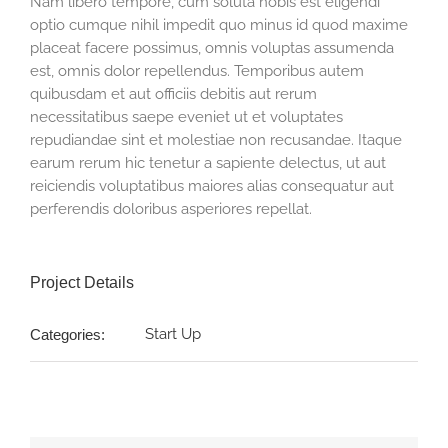
Nam libero tempore, cum soluta nobis est eligendi
optio cumque nihil impedit quo minus id quod maxime
placeat facere possimus, omnis voluptas assumenda
est, omnis dolor repellendus. Temporibus autem
quibusdam et aut officiis debitis aut rerum
necessitatibus saepe eveniet ut et voluptates
repudiandae sint et molestiae non recusandae. Itaque
earum rerum hic tenetur a sapiente delectus, ut aut
reiciendis voluptatibus maiores alias consequatur aut
perferendis doloribus asperiores repellat.
Project Details
Start Up
Categories: